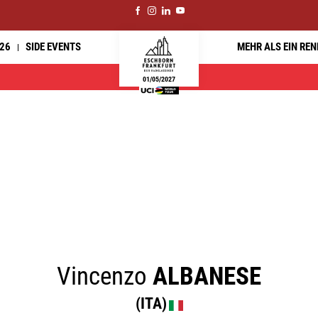
26
SIDE EVENTS
MEHR ALS EIN RE
01/05/2027
Vincenzo
ALBANESE
(ITA)