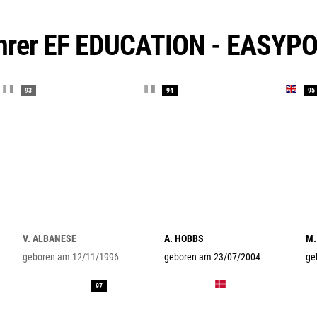
ahrer EF EDUCATION - EASYP
93
94
95
V. ALBANESE
A. HOBBS
M.
geboren am 12/11/1996
geboren am 23/07/2004
ge
97