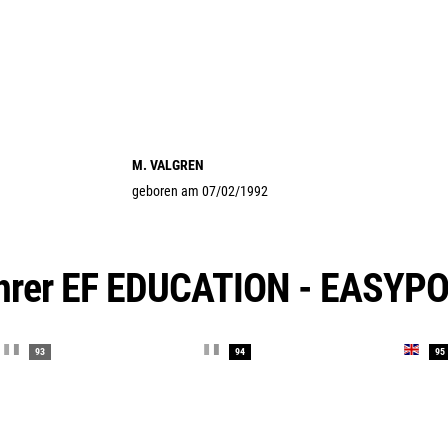
M. VALGREN
geboren am 07/02/1992
ahrer EF EDUCATION - EASYP
93
94
95