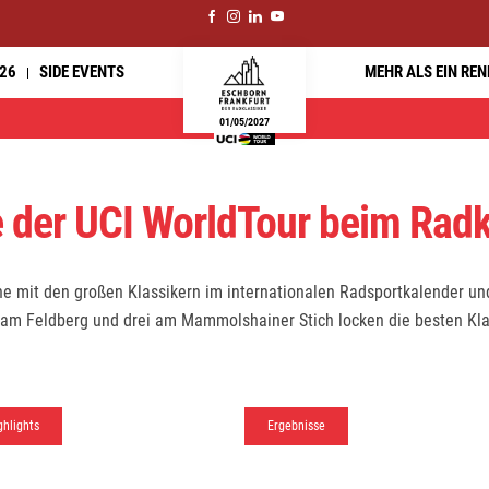
26
SIDE EVENTS
MEHR ALS EIN RE
01/05/2027
ite der UCI WorldTour beim Rad
he mit den großen Klassikern im internationalen Radsportkalender und
 am Feldberg und drei am Mammolshainer Stich locken die besten Kla
ghlights
Ergebnisse