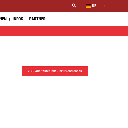
DE
NNEN
INFOS
PARTNER
VGF- Alle fahren mit - Inklusionsrennen