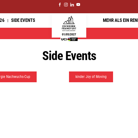
26
SIDE EVENTS
MEHR ALS EIN RE
01/05/2027
Side Events
rgie Nachwuchs-Cup
kinder Joy of Moving