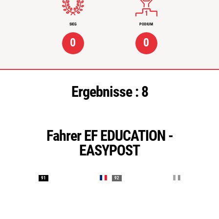
SIEG
PODIUM
0
0
Ergebnisse :
8
Fahrer EF EDUCATION -
EASYPOST
91
92