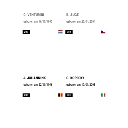
C. VENTURINI
R. AUGE
geboren am 16/10/1993
geboren am 29/04/2004
203
204
J. JOHANNINK
C. KOPECKÝ
geboren am 22/10/1996
geboren am 19/01/2003
205
206