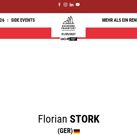
26
SIDE EVENTS
MEHR ALS EIN RE
01/05/2027
Florian
STORK
(GER)