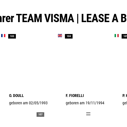
ahrer TEAM VISMA | LEASE A B
103
104
10
O. DOULL
F. FIORELLI
P.
geboren am 02/05/1993
geboren am 19/11/1994
ge
107