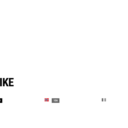
IKE
5
106