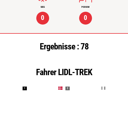
SIEG
PODIUM
0
0
Ergebnisse :
78
Fahrer LIDL-TREK
1
2