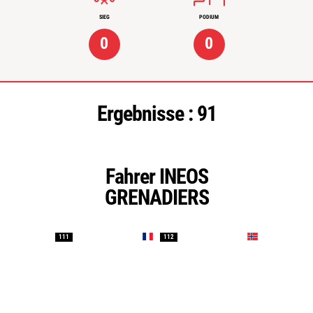
SIEG
PODIUM
0
0
Ergebnisse :
91
Fahrer INEOS
GRENADIERS
111
112